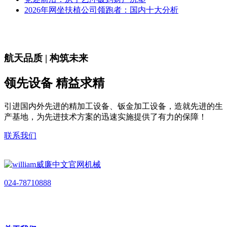
2026年网坐扶植公司领跑者：国内十大分析
航天品质 | 构筑未来
领先设备 精益求精
引进国内外先进的精加工设备、钣金加工设备，造就先进的生
产基地，为先进技术方案的迅速实施提供了有力的保障！
联系我们
024-78710888